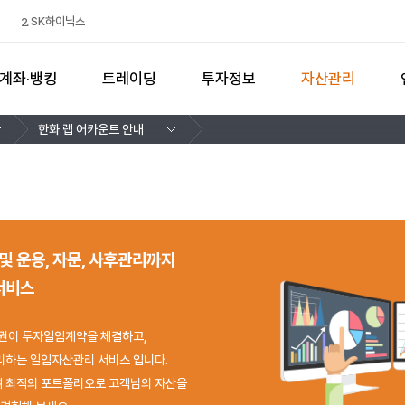
SK하이닉스
2
검색
삼성전기
3
삼성전자
현대차
두산에너빌리티
4
5
1
계좌·뱅킹
트레이딩
투자정보
자산관리
한화 랩 어카운트 안내
및 운용, 자문, 사후관리까지
서비스
권이 투자일임계약을 체결하고,
리하는 일임자산관리 서비스 입니다.
 최적의 포트폴리오로 고객님의 자산을