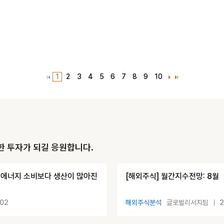
1
2
3
4
5
6
7
8
9
10
한 투자가 되길 응원합니다.
H709 에너지 소비보다 생산이 많아진
[해외주식] 월간지수전망: 8월
.02
2
해외주식분석
글로벌리서치팀