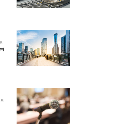
향도
향이
반도