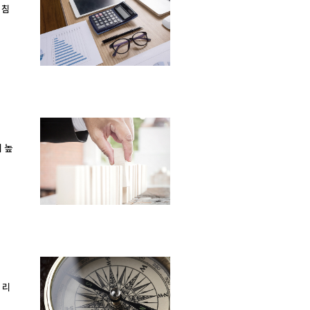
 침
 높
 리