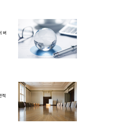
이 버
반적