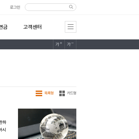
로그인
연금
고객센터
목록형
카드형
제한하
 아시