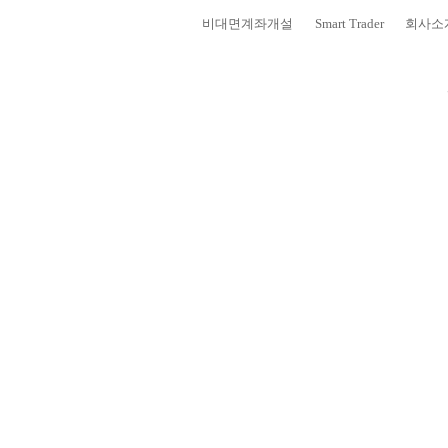
비대면계좌개설
Smart Trader
회사소
고객센터
보안센터
보안프로그램 설치
프로그램 다운로드
보안프로그램, 서비스 프로그램을 
각 프로그램의 다운로드 속도는 PC
홈페이지 이용 시 고객님의 개인정
보안프로그램
모바일 웹(WEB) 인증서 복사하기