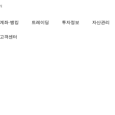
개
검색
계좌·뱅킹
트레이딩
투자정보
자산관리
고객센터
보안프로그램 설치
무료로 다운로드 받으실 수 있습니다.
의 성능 및 네트워크 환경에 따라 상이할 수 있습니다.
보를 안전하게 보호하기 위해서는 보안 프로그램을 꼭 설치하신 