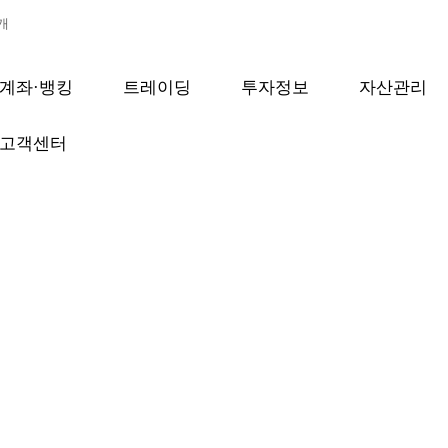
개
검색
계좌·뱅킹
트레이딩
투자정보
자산관리
고객센터
보안프로그램 설치
무료로 다운로드 받으실 수 있습니다.
의 성능 및 네트워크 환경에 따라 상이할 수 있습니다.
보를 안전하게 보호하기 위해서는 보안 프로그램을 꼭 설치하신 