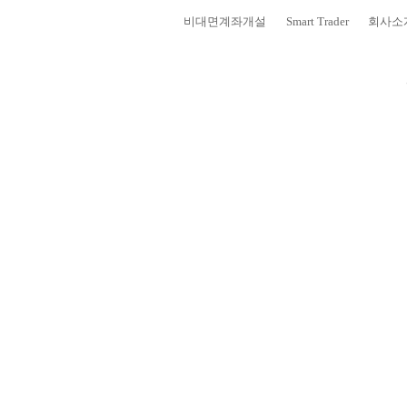
비대면계좌개설
Smart Trader
회사소
고객센터
보안센터
보안프로그램 설치
프로그램 다운로드
보안프로그램, 서비스 프로그램을 
각 프로그램의 다운로드 속도는 PC
홈페이지 이용 시 고객님의 개인정
보안프로그램
모바일 웹(WEB) 인증서 복사하기